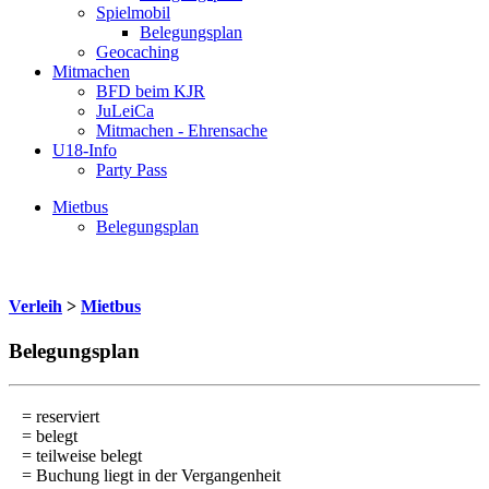
Spielmobil
Belegungsplan
Geocaching
Mitmachen
BFD beim KJR
JuLeiCa
Mitmachen - Ehrensache
U18-Info
Party Pass
Mietbus
Belegungsplan
Verleih
>
Mietbus
Belegungsplan
= reserviert
= belegt
= teilweise belegt
= Buchung liegt in der Vergangenheit