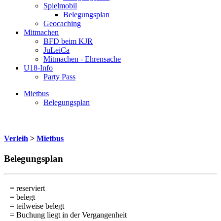
Spielmobil
Belegungsplan
Geocaching
Mitmachen
BFD beim KJR
JuLeiCa
Mitmachen - Ehrensache
U18-Info
Party Pass
Mietbus
Belegungsplan
Verleih
>
Mietbus
Belegungsplan
= reserviert
= belegt
= teilweise belegt
= Buchung liegt in der Vergangenheit