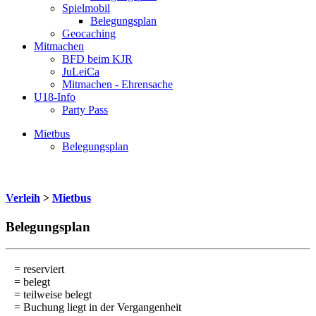
Spielmobil
Belegungsplan
Geocaching
Mitmachen
BFD beim KJR
JuLeiCa
Mitmachen - Ehrensache
U18-Info
Party Pass
Mietbus
Belegungsplan
Verleih
>
Mietbus
Belegungsplan
= reserviert
= belegt
= teilweise belegt
= Buchung liegt in der Vergangenheit