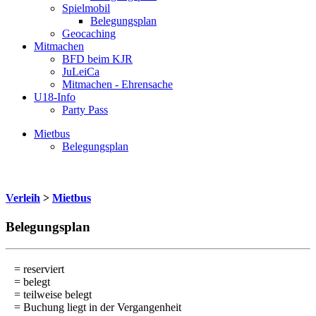
Spielmobil
Belegungsplan
Geocaching
Mitmachen
BFD beim KJR
JuLeiCa
Mitmachen - Ehrensache
U18-Info
Party Pass
Mietbus
Belegungsplan
Verleih
>
Mietbus
Belegungsplan
= reserviert
= belegt
= teilweise belegt
= Buchung liegt in der Vergangenheit