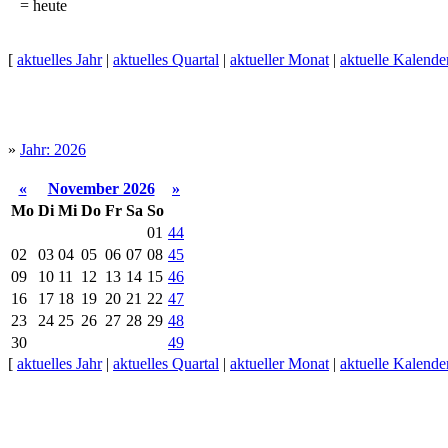
= heute
[
aktuelles Jahr
|
aktuelles Quartal
|
aktueller Monat
|
aktuelle Kalend
»
Jahr: 2026
«
November 2026
»
Mo
Di
Mi
Do
Fr
Sa
So
01
44
02
03
04
05
06
07
08
45
09
10
11
12
13
14
15
46
16
17
18
19
20
21
22
47
23
24
25
26
27
28
29
48
30
49
[
aktuelles Jahr
|
aktuelles Quartal
|
aktueller Monat
|
aktuelle Kalend