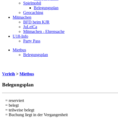
Spielmobil
Belegungsplan
Geocaching
Mitmachen
BFD beim KJR
JuLeiCa
Mitmachen - Ehrensache
U18-Info
Party Pass
Mietbus
Belegungsplan
Verleih
>
Mietbus
Belegungsplan
= reserviert
= belegt
= teilweise belegt
= Buchung liegt in der Vergangenheit