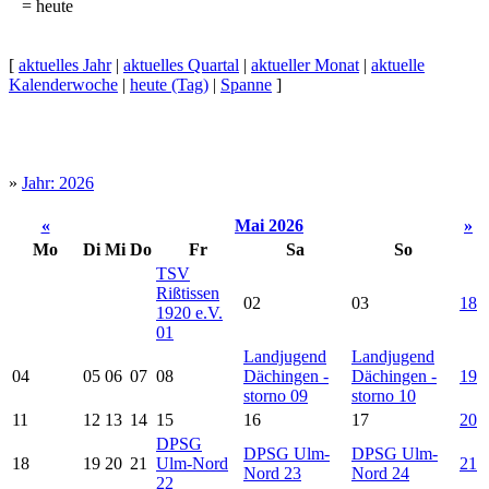
= heute
[
aktuelles Jahr
|
aktuelles Quartal
|
aktueller Monat
|
aktuelle
Kalenderwoche
|
heute (Tag)
|
Spanne
]
»
Jahr: 2026
«
Mai 2026
»
Mo
Di
Mi
Do
Fr
Sa
So
TSV
Rißtissen
02
03
18
1920 e.V.
01
Landjugend
Landjugend
04
05
06
07
08
Dächingen -
Dächingen -
19
storno
09
storno
10
11
12
13
14
15
16
17
20
DPSG
DPSG Ulm-
DPSG Ulm-
18
19
20
21
Ulm-Nord
21
Nord
23
Nord
24
22