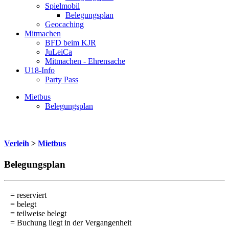
Spielmobil
Belegungsplan
Geocaching
Mitmachen
BFD beim KJR
JuLeiCa
Mitmachen - Ehrensache
U18-Info
Party Pass
Mietbus
Belegungsplan
Verleih
>
Mietbus
Belegungsplan
= reserviert
= belegt
= teilweise belegt
= Buchung liegt in der Vergangenheit