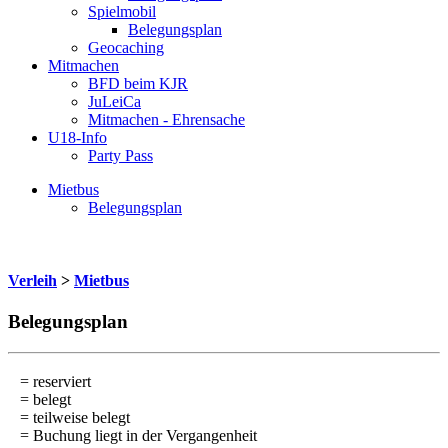
Spielmobil
Belegungsplan
Geocaching
Mitmachen
BFD beim KJR
JuLeiCa
Mitmachen - Ehrensache
U18-Info
Party Pass
Mietbus
Belegungsplan
Verleih
>
Mietbus
Belegungsplan
= reserviert
= belegt
= teilweise belegt
= Buchung liegt in der Vergangenheit