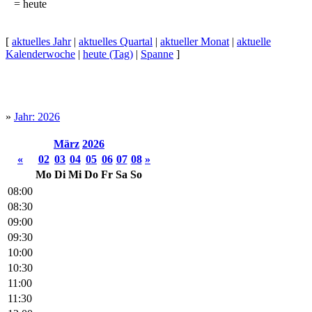
= heute
[
aktuelles Jahr
|
aktuelles Quartal
|
aktueller Monat
|
aktuelle
Kalenderwoche
|
heute (Tag)
|
Spanne
]
»
Jahr: 2026
März
2026
«
02
03
04
05
06
07
08
»
Mo
Di
Mi
Do
Fr
Sa
So
08:00
08:30
09:00
09:30
10:00
10:30
11:00
11:30