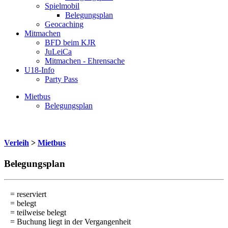
Spielmobil
Belegungsplan
Geocaching
Mitmachen
BFD beim KJR
JuLeiCa
Mitmachen - Ehrensache
U18-Info
Party Pass
Mietbus
Belegungsplan
Verleih
>
Mietbus
Belegungsplan
= reserviert
= belegt
= teilweise belegt
= Buchung liegt in der Vergangenheit