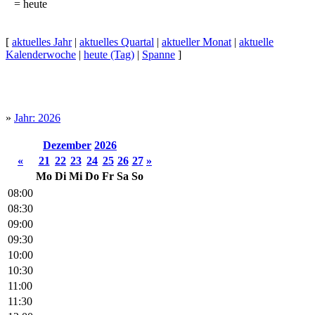
= heute
[
aktuelles Jahr
|
aktuelles Quartal
|
aktueller Monat
|
aktuelle
Kalenderwoche
|
heute (Tag)
|
Spanne
]
»
Jahr: 2026
Dezember
2026
«
21
22
23
24
25
26
27
»
Mo
Di
Mi
Do
Fr
Sa
So
08:00
08:30
09:00
09:30
10:00
10:30
11:00
11:30