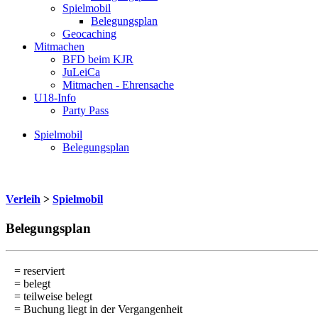
Spielmobil
Belegungsplan
Geocaching
Mitmachen
BFD beim KJR
JuLeiCa
Mitmachen - Ehrensache
U18-Info
Party Pass
Spielmobil
Belegungsplan
Verleih
>
Spielmobil
Belegungsplan
= reserviert
= belegt
= teilweise belegt
= Buchung liegt in der Vergangenheit