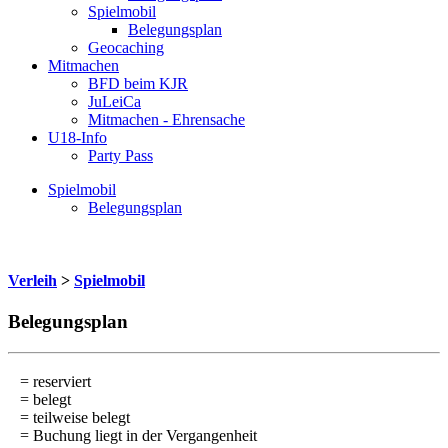
Spielmobil
Belegungsplan
Geocaching
Mitmachen
BFD beim KJR
JuLeiCa
Mitmachen - Ehrensache
U18-Info
Party Pass
Spielmobil
Belegungsplan
Verleih
>
Spielmobil
Belegungsplan
= reserviert
= belegt
= teilweise belegt
= Buchung liegt in der Vergangenheit