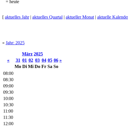
= heute
[
aktuelles Jahr
|
aktuelles Quartal
|
aktueller Monat
|
aktuelle Kalend
»
Jahr: 2025
März
2025
«
31
01
02
03
04
05
06
»
Mo
Di
Mi
Do
Fr
Sa
So
08:00
08:30
09:00
09:30
10:00
10:30
11:00
11:30
12:00