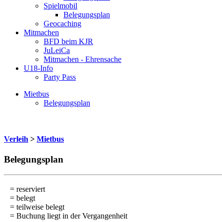
Spielmobil
Belegungsplan
Geocaching
Mitmachen
BFD beim KJR
JuLeiCa
Mitmachen - Ehrensache
U18-Info
Party Pass
Mietbus
Belegungsplan
Verleih
>
Mietbus
Belegungsplan
= reserviert
= belegt
= teilweise belegt
= Buchung liegt in der Vergangenheit