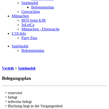
Spielmobil
Belegungsplan
Geocaching
Mitmachen
BFD beim KJR
JuLeiCa
Mitmachen - Ehrensache
U18-Info
Party Pass
Spielmobil
Belegungsplan
Verleih
>
Spielmobil
Belegungsplan
= reserviert
= belegt
= teilweise belegt
= Buchung liegt in der Vergangenheit