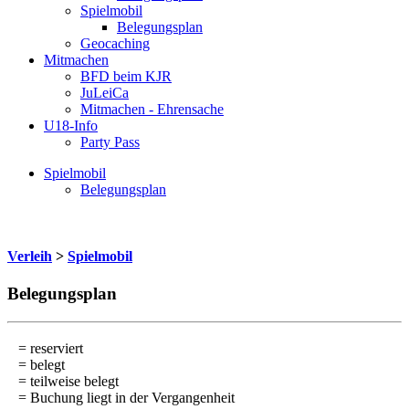
Spielmobil
Belegungsplan
Geocaching
Mitmachen
BFD beim KJR
JuLeiCa
Mitmachen - Ehrensache
U18-Info
Party Pass
Spielmobil
Belegungsplan
Verleih
>
Spielmobil
Belegungsplan
= reserviert
= belegt
= teilweise belegt
= Buchung liegt in der Vergangenheit