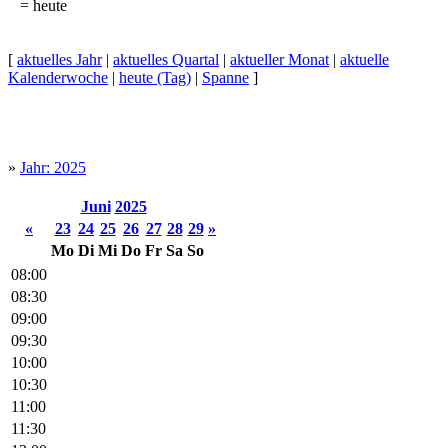
= heute
[
aktuelles Jahr
|
aktuelles Quartal
|
aktueller Monat
|
aktuelle
Kalenderwoche
|
heute (Tag)
|
Spanne
]
»
Jahr: 2025
Juni
2025
«
23
24
25
26
27
28
29
»
Mo
Di
Mi
Do
Fr
Sa
So
08:00
08:30
09:00
09:30
10:00
10:30
11:00
11:30